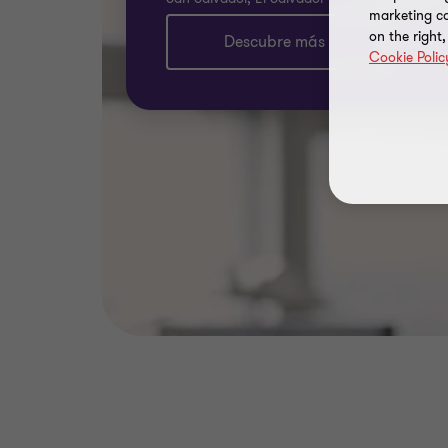
electrónico
marketing ca
on the right
Descubre más
Cookie Polic