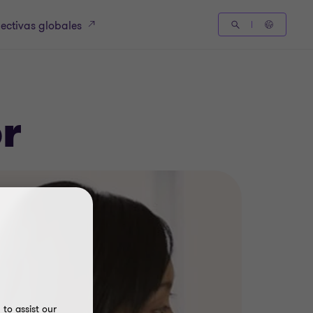
ectivas globales
r
to assist our