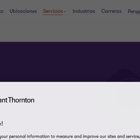
to
Ubicaciones
Servicios
Industrias
Carreras
Persp
!
our personal information to measure and improve our sites and service, 