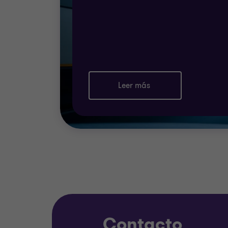
due diligence
acompañamiento en la preparación de l
Pymes
capacitaciones y talleres en las NIIF 
revisión de cálculos de impuestos corri
Leer más
implementación de sistemas de control 
Contacto
Samuel Guillén
Socio de auditoría
T:
+503 2267 7900
Contacto