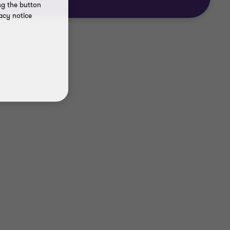
ng the button
acy notice