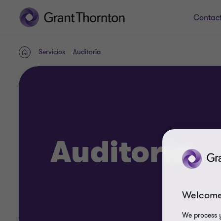
Contac
Servicios
Auditoría
INICIO
Auditoría
Welcome
We process y