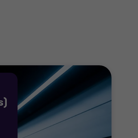
ámicas en todo el mundo. Nuestros equipos
os inversionistas.
 la cual finalmente conlleva a una mayor
s)
y NIIF para las Pymes)
bre frente a los tratamientos del