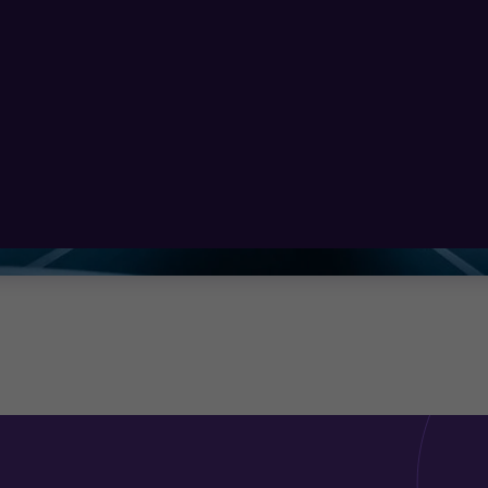
os estados financieros y las divulgaciones relacionada
completas y NIIF para las Pymes
entes y diferidos
interno.