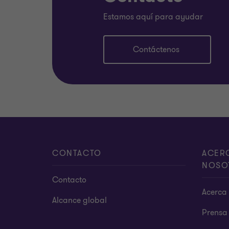
E:
samuel.guillen@sv.gt.com
Estamos aquí para ayudar
D:
Torre Futura, Nivel 12 local 1-B,
Contáctenos
Calle El Mirador y 87 Av. Norte,
Colonia Escalon,
San Salvador, El Salvador
CONTACTO
ACER
NOSO
Contacto
Acerca 
Alcance global
Prensa