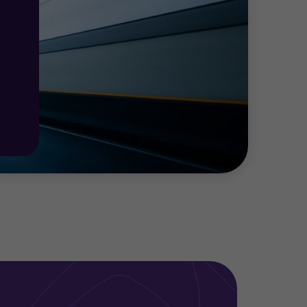
s bajo NIIF completas y NIIF para las