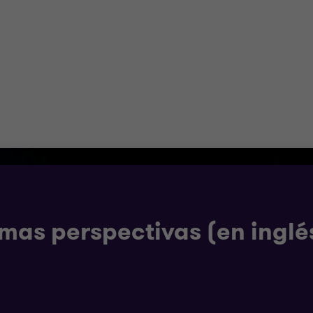
y alcance global para servir a las organizaciones din
ía que brindan un valor real y apoyan la confianza de l
os con base en nuestra estrategia global compartida,
imas perspectivas (en inglé
ormas internacionales de contabilidad (NIIF completas 
e NIIF 16 – Arrendamientos e CINIIF 23 – La incertidum