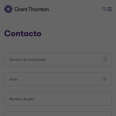
Contacto
Al
Servicio de consultoría
seleccionar
un
tipo
de
título
consulta
diferente,
se
Nombre de pila
volverá
a
cargar